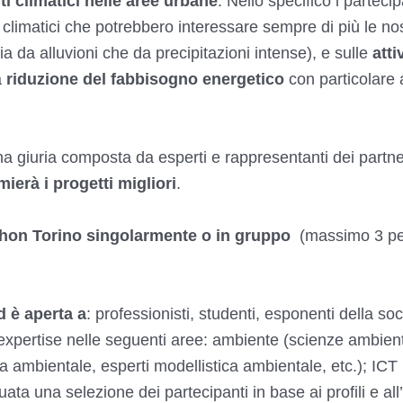
 climatici nelle aree urbane
. Nello specifico i partec
hi climatici che potrebbero interessare sempre di più le nos
a da alluvioni che da precipitazioni intense), e sulle
atti
a
riduzione del fabbisogno energetico
con particolare a
a giuria composta da esperti e rappresentanti dei partner
ierà i progetti migliori
.
athon Torino singolarmente o in gruppo
(massimo 3 pe
d è aperta a
: professionisti, studenti, esponenti della soc
xpertise nelle seguenti aree: ambiente (scienze ambienta
ambientale, esperti modellistica ambientale, etc.); ICT ;
ta una selezione dei partecipanti in base ai profili e all