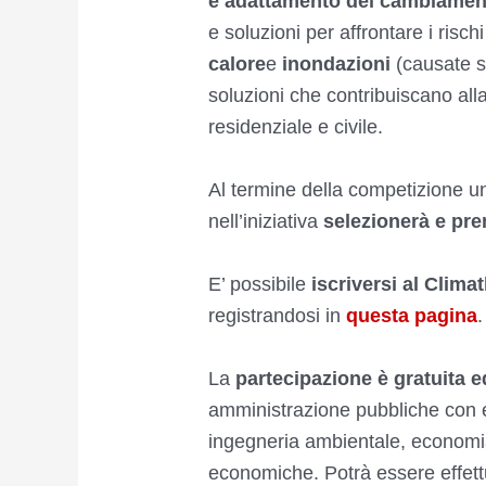
e adattamento dei cambiamenti
e soluzioni per affrontare i risc
calore
e
inondazioni
(causate si
soluzioni che contribuiscano all
residenziale e civile.
Al termine della competizione un
nell’iniziativa
selezionerà e prem
E’ possibile
iscriversi al Clim
registrandosi in
questa pagina
.
La
partecipazione è gratuita e
amministrazione pubbliche con e
ingegneria ambientale, economia 
economiche. Potrà essere effettua