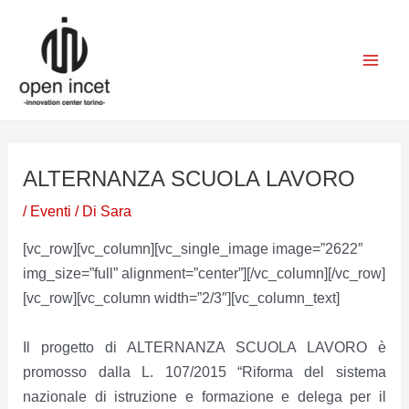
Vai
Navigazione
Mai
al
articoli
Men
contenuto
ALTERNANZA SCUOLA LAVORO
/
Eventi
/ Di
Sara
[vc_row][vc_column][vc_single_image image=”2622″
img_size=”full” alignment=”center”][/vc_column][/vc_row]
[vc_row][vc_column width=”2/3″][vc_column_text]
Il progetto di ALTERNANZA SCUOLA LAVORO è
promosso dalla L. 107/2015 “Riforma del sistema
nazionale di istruzione e formazione e delega per il