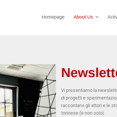
Homepage
About Us
Activ
Newslett
Vi presentiamo la newslette
di progetti e sperimentazion
raccontarvi gli attori e le s
torinese (e non solo).