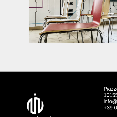
Piazz
10155 
info@
+39 