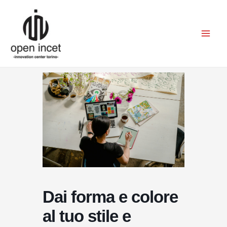
Vai
Mai
al
Men
contenuto
Dai forma e colore
al tuo stile e