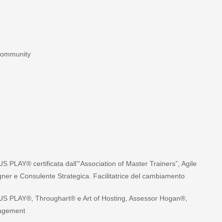
 Community
PLAY® certificata dall’“Association of Master Trainers”, Agile
gner e Consulente Strategica. Facilitatrice del cambiamento
US PLAY®️, Throughart®️ e Art of Hosting, Assessor Hogan®️,
nagement