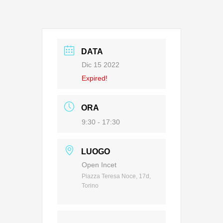
DATA
Dic 15 2022
Expired!
ORA
9:30 - 17:30
LUOGO
Open Incet
Piazza Teresa Noce, 17d,
Torino