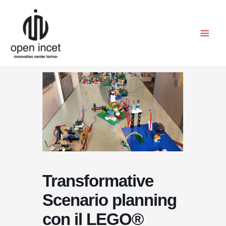
Vai
Mai
al
Men
contenuto
Transformative
Scenario planning
con il LEGO®