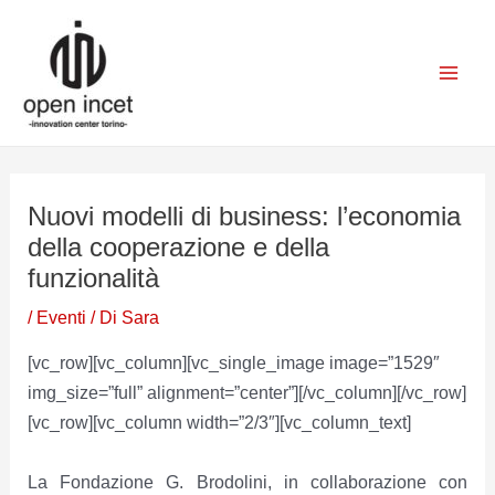
Vai
Navigazione
Mai
al
articoli
Men
contenuto
Nuovi modelli di business: l’economia
della cooperazione e della
funzionalità
/
Eventi
/ Di
Sara
[vc_row][vc_column][vc_single_image image=”1529″
img_size=”full” alignment=”center”][/vc_column][/vc_row]
[vc_row][vc_column width=”2/3″][vc_column_text]
La Fondazione G. Brodolini, in collaborazione con