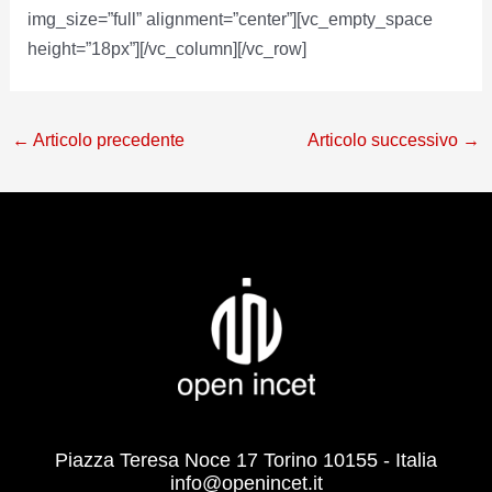
img_size=”full” alignment=”center”][vc_empty_space
height=”18px”][/vc_column][/vc_row]
←
Articolo precedente
Articolo successivo
→
Piazza Teresa Noce 17 Torino 10155 - Italia
info@openincet.it