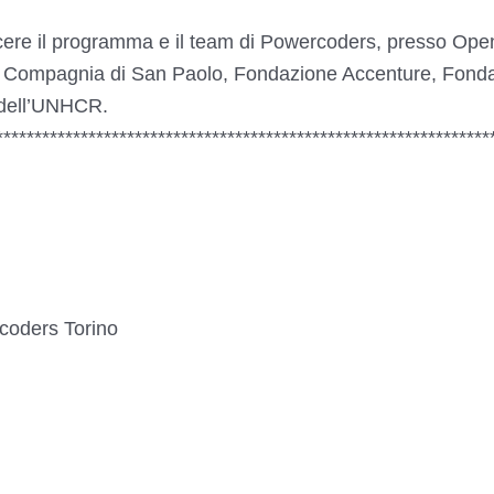
scere il programma e il team di Powercoders, presso Ope
n, Compagnia di San Paolo, Fondazione Accenture, Fond
 dell’UNHCR.
****************************************************************
coders Torino