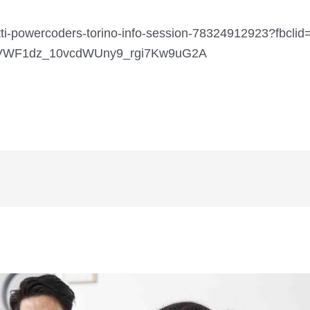
lietti-powercoders-torino-info-session-78324912923?fbcl
VWF1dz_10vcdWUny9_rgi7Kw9uG2A