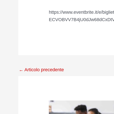
https://www.eventbrite.it/e/big
ECVOBVV7B4jU0dJw68dCxDt
←
Articolo precedente