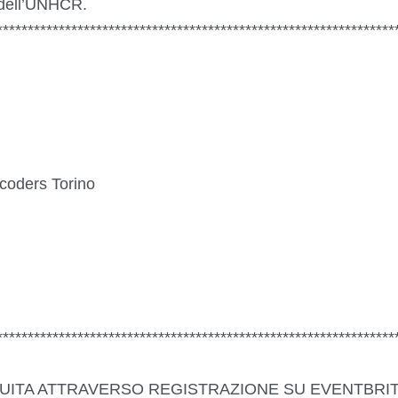
 dell’UNHCR.
****************************************************************
coders Torino
****************************************************************
TUITA ATTRAVERSO REGISTRAZIONE SU EVENTBRIT