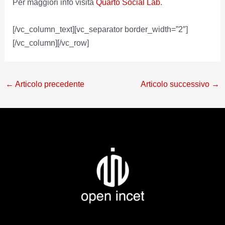
Per maggiori info visita
Quarto Social Lab
.
[/vc_column_text][vc_separator border_width=”2″]
[/vc_column][/vc_row]
←
Articolo precedente
Articolo successivo
→