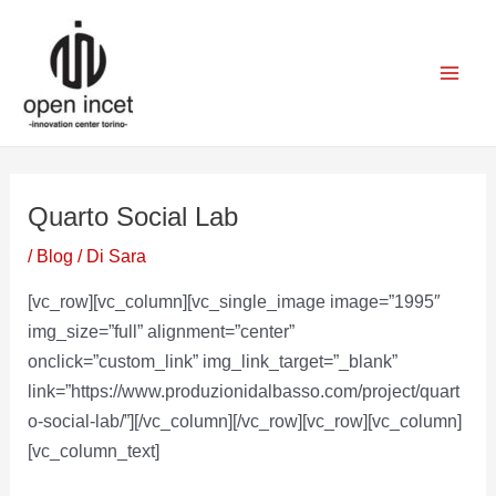
Vai
Navigazione
Mai
al
articoli
Men
contenuto
Quarto Social Lab
/
Blog
/ Di
Sara
[vc_row][vc_column][vc_single_image image=”1995″
img_size=”full” alignment=”center”
onclick=”custom_link” img_link_target=”_blank”
link=”https://www.produzionidalbasso.com/project/quart
o-social-lab/”][/vc_column][/vc_row][vc_row][vc_column]
[vc_column_text]